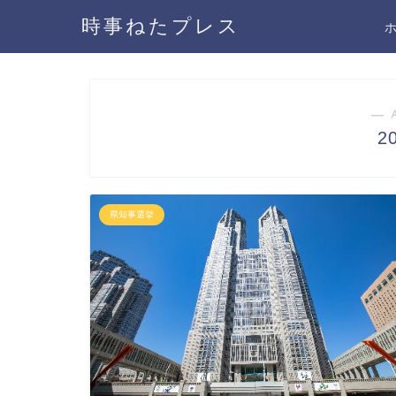
時事ねたプレス
― 
2
県知事選挙