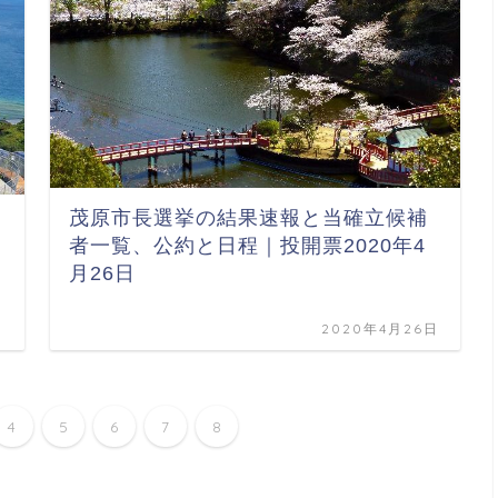
茂原市長選挙の結果速報と当確立候補
者一覧、公約と日程｜投開票2020年4
月26日
日
2020年4月26日
4
5
6
7
8