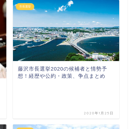
市長選挙
藤沢市長選挙2020の候補者と情勢予
想！経歴や公約・政策、争点まとめ
日
2020年1月25日