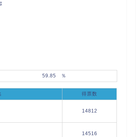
は
、
。
59.85 ％
得票数
名
14812
14516