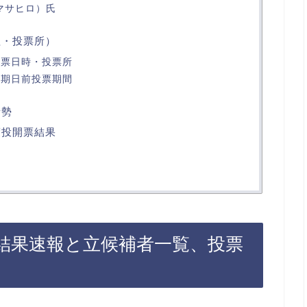
マサヒロ）氏
程・投票所）
投票日時・投票所
の期日前投票期間
情勢
度投開票結果
票結果速報と立候補者一覧、投票