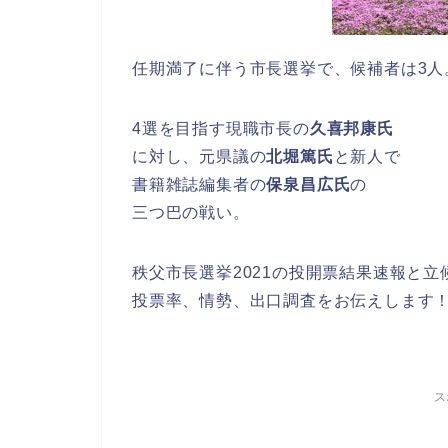
任期満了に伴う市長選挙で、候補者は3人
4選を目指す現職市長の
久喜邦康氏
に対し、元県議の
北堀篤氏
と新人で
書籍雑誌編集者の
保泉昌広氏
の
三つ巴の戦い。
秩父市長選挙2021の投開票結果速報と立
投票率、情勢、出口調査をお伝えします
ス