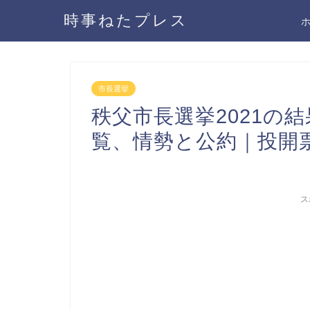
時事ねたプレス
市長選挙
秩父市長選挙2021の
覧、情勢と公約｜投開票
ス