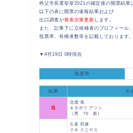
秩父市長選挙挙2021の確定後の開票結果
以下の表に開票の速報結果および
出口調査が
発表次第更新
します。
また、記事下に立候補者のプロフィール
投票率、有権者数等を記載しております
▼4月19日 0時現在
投票率
結果
氏
北堀 篤
当
キタボリ アツシ
（男 70 新）
久喜 邦康
クキ クニヤス