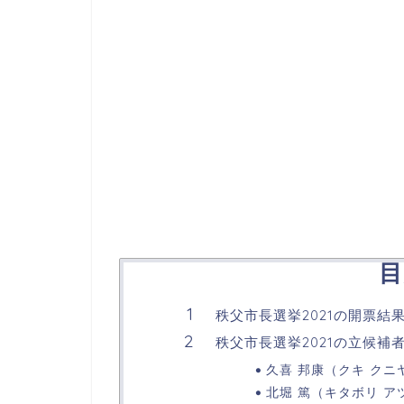
目
秩父市長選挙2021の開票
秩父市長選挙2021の立候
久喜 邦康（クキ クニ
北堀 篤（キタボリ ア