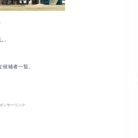
。
し、
立候補者一覧、
！
ポンサーリンク