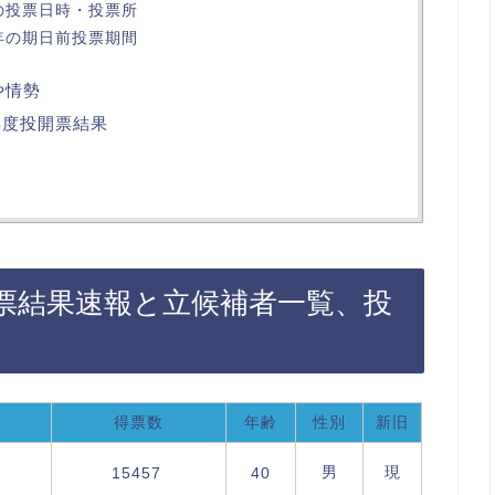
の投票日時・投票所
年の期日前投票期間
や情勢
年度投開票結果
開票結果速報と立候補者一覧、投
得票数
年齢
性別
新旧
男
現
15457
40