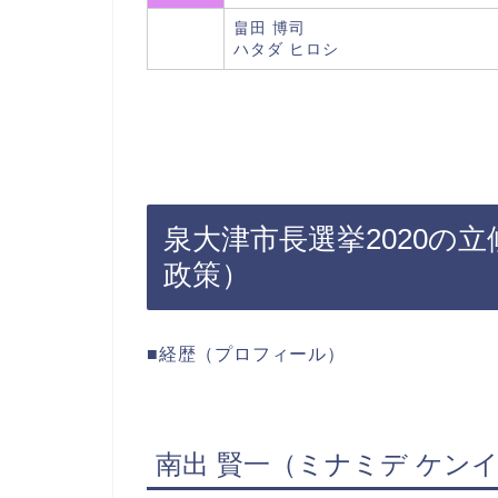
畠田 博司
ハタダ ヒロシ
泉大津市長選挙2020の
政策）
■経歴（プロフィール）
南出 賢一（ミナミデ ケン