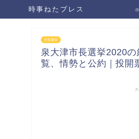
時事ねたプレス
市長選挙
泉大津市長選挙2020
覧、情勢と公約｜投開票
ス