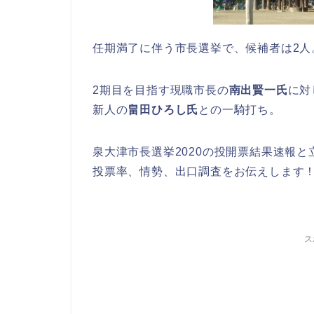
任期満了に伴う市長選挙で、候補者は2人
2期目を目指す現職市長の
南出賢一氏
に対
新人の
畠田ひろし氏
との一騎打ち。
泉大津市長選挙2020の投開票結果速報と
投票率、情勢、出口調査をお伝えします
ス