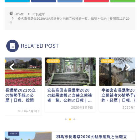
HOME
市長選挙
桑名市長選挙2020の結果速報と当確立候補者一覧、情勢と公約｜投開票11月29
日
RELATED POST
選挙
市長選挙
市長選挙
芸高田市長選挙2020
宇都宮市長選挙2020の
羽村市長選挙2021
結果速報と当確立候補
立候補者の情勢予想と公
候補者の情勢予想と
一覧、公約と日程｜...
約・経歴｜日程、投開...
約・経歴｜日程、投
票...
2020年8月9日
2020年11月10日
2021年3
羽島市長選挙2020の結果速報と当確立