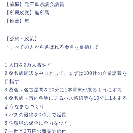
【前職】元三重県議会議員
【所属政党】無所属
【推薦】無
【公約・政策】
「すべての人から選ばれる桑名を目指して」
1.人口を2万人増やす
2.桑名駅周辺を中心として、まずは100社の企業誘致を
目指す
3.桑名～名古屋間を10分に1本電車が来るようにする
4.桑名駅～市内各地に走るバス路線等を10分に1本走る
ようなまちづくり
5.バスの最終を0時まで延長
6.住環境の保全に全力をつくす
7.一世帯3万円の商品券給付