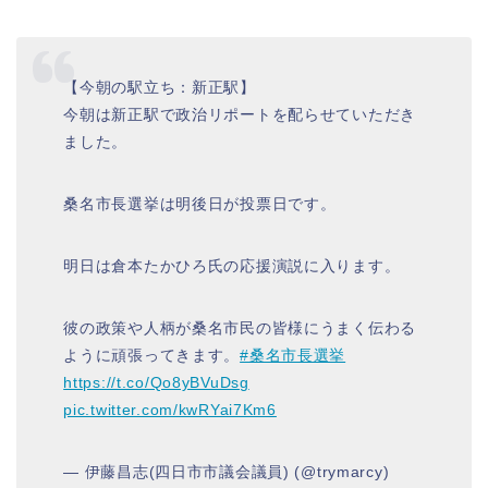
【今朝の駅立ち：新正駅】
今朝は新正駅で政治リポートを配らせていただき
ました。
桑名市長選挙は明後日が投票日です。
明日は倉本たかひろ氏の応援演説に入ります。
彼の政策や人柄が桑名市民の皆様にうまく伝わる
ように頑張ってきます。
#桑名市長選挙
https://t.co/Qo8yBVuDsg
pic.twitter.com/kwRYai7Km6
— 伊藤昌志(四日市市議会議員) (@trymarcy)