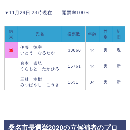
▼11月29日 23時現在 開票率100％
結
性
新
氏名
投票数
年齢
果
別
旧
伊藤 徳宇
当
男
現
33860
44
いとう なるたか
倉本 崇弘
男
新
15761
44
くらもと たかひろ
三林 幸樹
男
新
1631
34
みつばやし こうき
桑名市長選挙2020の立候補者のプロ