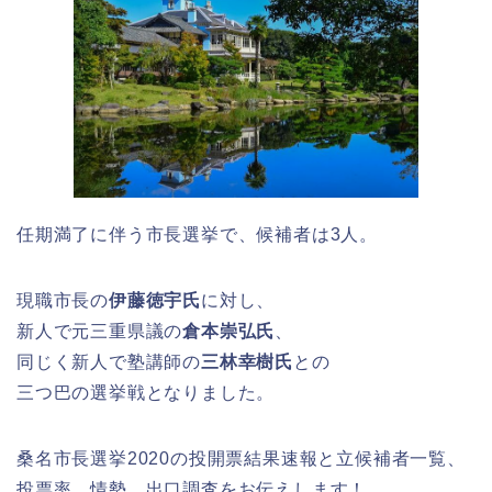
任期満了に伴う市長選挙で、候補者は3人。
現職市長の
伊藤徳宇氏
に対し、
新人で元三重県議の
倉本崇弘氏
、
同じく新人で塾講師の
三林幸樹氏
との
三つ巴の選挙戦となりました。
桑名市長選挙2020の投開票結果速報と立候補者一覧、
投票率、情勢、出口調査をお伝えします！