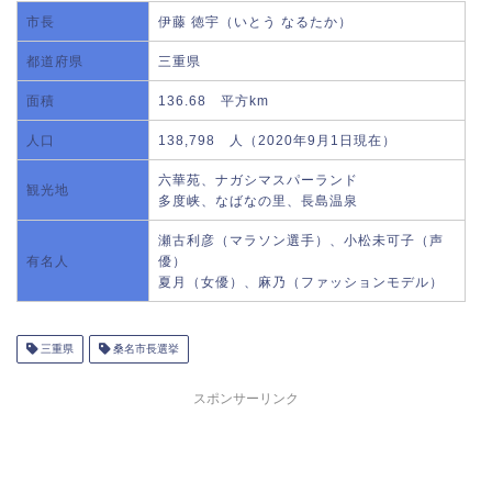
市長
伊藤 徳宇（いとう なるたか）
都道府県
三重県
面積
136.68 平方km
人口
138,798 人（2020年9月1日現在）
六華苑、ナガシマスパーランド
観光地
多度峡、なばなの里、長島温泉
瀬古利彦（マラソン選手）、小松未可子（声
有名人
優）
夏月（女優）、麻乃（ファッションモデル）
三重県
桑名市長選挙
スポンサーリンク