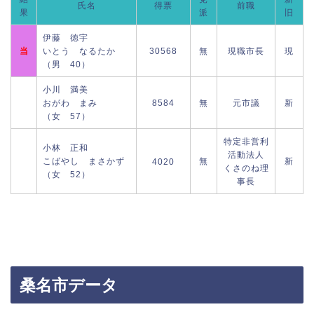
氏名
得票
前職
果
派
旧
伊藤 徳宇
当
いとう なるたか
30568
無
現職市長
現
（男 40）
小川 満美
おがわ まみ
8584
無
元市議
新
（女 57）
特定非営利
小林 正和
活動法人
こばやし まさかず
無
新
4020
くさのね理
（女 52）
事長
桑名市データ