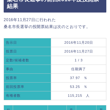
結果
2016年11月27日に行われた
桑名市長選挙の投開票結果は次のとおりです。
告示日
2016年11月20日
投票日
2016年11月27日
定数/候補者数
1 / 3
事由
任期満了
投票率
37.97 ％
前回投票率
53.25 ％
有権者数
115,215 人
結
党
新