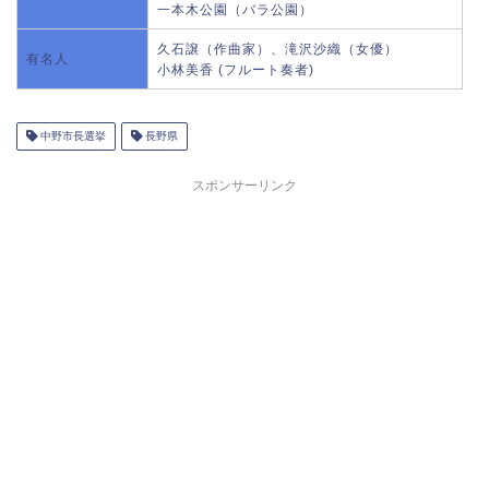
一本木公園（バラ公園）
久石譲（作曲家）、滝沢沙織（女優）
有名人
小林美香 (フルート奏者)
中野市長選挙
長野県
スポンサーリンク