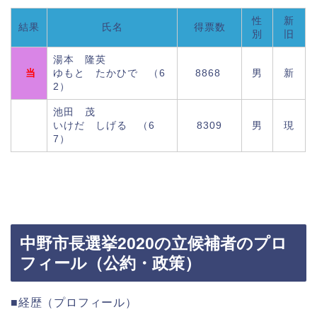
性
新
結果
氏名
得票数
別
旧
湯本 隆英
当
ゆもと たかひで （6
8868
男
新
2）
池田 茂
いけだ しげる （6
8309
男
現
7）
中野市長選挙2020の立候補者のプロ
フィール（公約・政策）
■経歴（プロフィール）