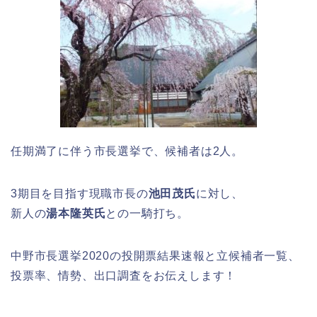
任期満了に伴う市長選挙で、候補者は2人。
3期目を目指す現職市長の
池田茂氏
に対し、
新人の
湯本隆英氏
との一騎打ち。
中野市長選挙2020の投開票結果速報と立候補者一覧、
投票率、情勢、出口調査をお伝えします！