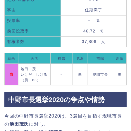
事由
任期満了
投票率
－ ％
前回投票率
46.72 ％
有権者数
37,806 人
結果
氏名
得票
党派
前職
新旧
池田 茂
当
いけだ しげる
－
無
現職市長
現
（男 63）
中野市長選挙2020の争点や情勢
今回の中野市長選挙2020は、3選目を目指す現職市長
の
池田茂氏
に対し、