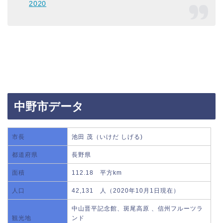
2020
中野市データ
市長
池田 茂（いけだ しげる)
都道府県
長野県
面積
112.18 平方km
人口
42,131 人（2020年10月1日現在）
中山晋平記念館、斑尾高原 、信州フルーツラ
観光地
ンド