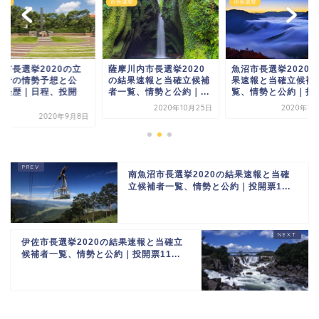
選挙
市長選挙
市長選挙
津市長選挙2020の立
薩摩川内市長選挙2020
魚沼市長選挙2020
補者の情勢予想と公
の結果速報と当確立候補
果速報と当確立候補
・経歴｜日程、投開
者一覧、情勢と公約｜...
覧、情勢と公約｜投開.
.
2020年10月25日
2020年1
2020年9月8日
南魚沼市長選挙2020の結果速報と当確
立候補者一覧、情勢と公約｜投開票1...
伊佐市長選挙2020の結果速報と当確立
候補者一覧、情勢と公約｜投開票11...