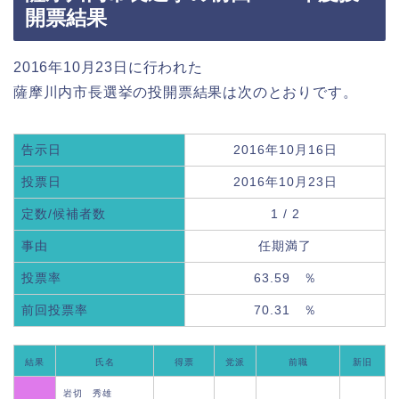
開票結果
2016年10月23日に行われた
薩摩川内市長選挙の投開票結果は次のとおりです。
告示日
2016年10月16日
投票日
2016年10月23日
定数/候補者数
1 / 2
事由
任期満了
投票率
63.59 ％
前回投票率
70.31 ％
結果
氏名
得票
党派
前職
新旧
岩切 秀雄