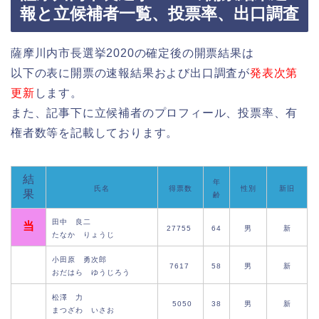
報と立候補者一覧、投票率、出口調査
薩摩川内市長選挙2020の確定後の開票結果は
以下の表に開票の速報結果および出口調査が
発表次第
更新
します。
また、記事下に立候補者のプロフィール、投票率、有
権者数等を記載しております。
結
年
氏名
得票数
性別
新旧
果
齢
田中 良二
当
27755
64
男
新
たなか りょうじ
小田原 勇次郎
7617
58
男
新
おだはら ゆうじろう
松澤 力
5050
38
男
新
まつざわ いさお