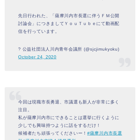
先日行われた、「薩摩川内市長選に伴うＦＭ公開
討論会」につきましてＹｏｕＴｕｂｅにて動画配
信を行っています。
? 公益社団法人川内青年会議所 (@sjcjimukyoku)
October 24, 2020
今回は現職市長勇退、市議選も新人が非常に多く
注目。
私が薩摩川内市にできることは選挙に行くように
少しでも興味持つように話をするだけ！
候補者たち頑張ってくださいー！
#薩摩川内市長選