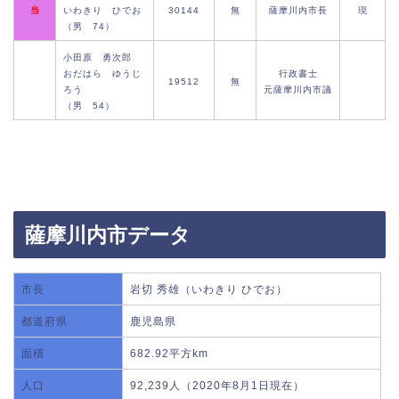
当
いわきり ひでお
30144
無
薩摩川内市長
現
（男 74）
小田原 勇次郎
おだはら ゆうじ
行政書士
19512
無
ろう
元薩摩川内市議
（男 54）
薩摩川内市データ
市長
岩切 秀雄（いわきり ひでお）
都道府県
鹿児島県
面積
682.92平方km
人口
92,239人（2020年8月1日現在）