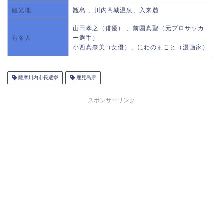
観光地
甑島 、川内高城温泉、入来麓
山田孝之（俳優） 、前園真聖（元プロサッカ
有名人
ー選手）
小西真奈美（女優）、にわのまこと（漫画家）
薩摩川内市長選挙
鹿児島県
スポンサーリンク