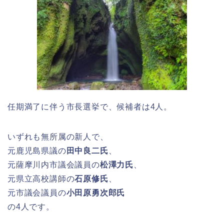
任期満了に伴う市長選挙で、候補者は4人。
いずれも無所属の新人で、
元鹿児島県議の
田中良二氏
、
元薩摩川内市議会議員の
松澤力氏
、
元県立高校講師の
石原修氏
、
元市議会議員の
小田原勇次郎氏
の4人です。