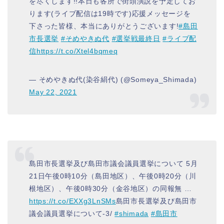
を尽くします!!本日も各所で街頭演説を予定してお
ります(ライブ配信は19時です)応援メッセージを
下さった皆様、本当にありがとうございます!
#島田
市長選挙
#そめやきぬ代
#選挙戦最終日
#ライブ配
信
https://t.co/Xtel4bqmeq
— そめやきぬ代(染谷絹代) (@Someya_Shimada)
May 22, 2021
島田市長選挙及び島田市議会議員選挙について 5月
21日午後0時10分（島田地区）、午後0時20分（川
根地区）、午後0時30分（金谷地区）の同報無 …
https://t.co/EXXg3LnSMs
島田市長選挙及び島田市
議会議員選挙について-3/
#shimada
#島田市