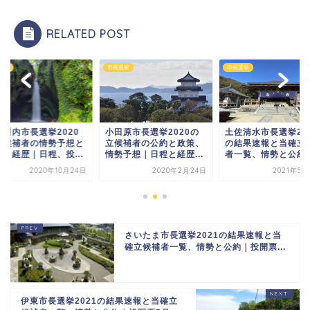
RELATED POST
選挙
市長選挙
市長選挙
摩川内市長選挙2020
小田原市長選挙2020の
土佐清水市長選挙20
立候補者の情勢予想と
立候補者の公約と政策、
の結果速報と当確立
約・経歴｜日程、投...
情勢予想｜日程と経歴...
者一覧、情勢と公約｜.
2020年10月24日
2020年2月24日
2021年5月
さいたま市長選挙2021の結果速報と当
確立候補者一覧、情勢と公約｜投開票...
伊東市長選挙2021の結果速報と当確立