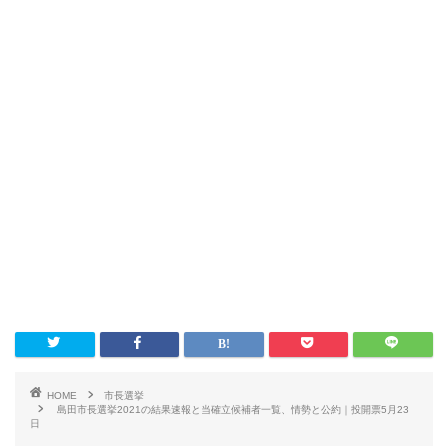
HOME
市長選挙
島田市長選挙2021の結果速報と当確立候補者一覧、情勢と公約｜投開票5月23
日