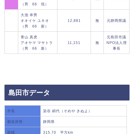
（男 66 現）
大池 幸男
オオイケ ユキオ
12,881
無
元静岡県議
（男 66 新）
青山 真虎
元島田市議
アオヤマ マサトラ
11,151
無
NPO法人理
（男 66 新）
事長
島田市データ
市長
染谷 絹代（そめや きぬよ）
都道府県
静岡県
面積
315.70 平方km