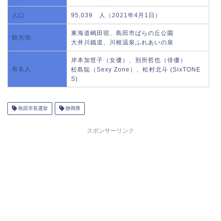
人口
95,039 人（2021年4月1日）
東海道嶋田宿、島田市ばらの丘公園
観光地
大井川鐵道、川根温泉ふれあいの泉
岸本加世子（女優）、別所哲也（俳優）
有名人
松島聡（Sexy Zone）、松村北斗 (SixTONE
S)
島田市長選挙
静岡県
スポンサーリンク