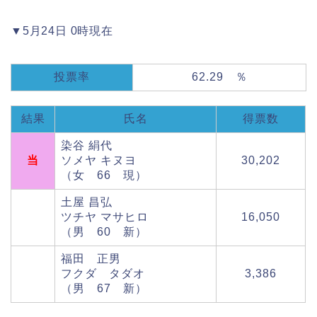
▼5月24日 0時現在
投票率
62.29 ％
結果
氏名
得票数
染谷 絹代
当
ソメヤ キヌヨ
30,202
（女 66 現）
土屋 昌弘
ツチヤ マサヒロ
16,050
（男 60 新）
福田 正男
フクダ タダオ
3,386
（男 67 新）