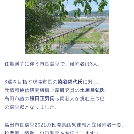
任期満了に伴う市長選挙で、候補者は3人。
3選を目指す現職市長の
染谷絹代氏
に対し、
元情報通信研究機構上席研究員の
土屋昌弘氏
、
島田市議の
福田正男氏
ら両新人が挑む三つ巴
の選挙戦となりました。
島田市長選挙2021の投開票結果速報と立候補者一覧、
投票率、情勢、出口調査をお伝えします！