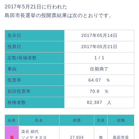
2017年5月21日に行われた
島田市長選挙の投開票結果は次のとおりです。
告示日
2017年05月14日
投票日
2017年05月21日
定数/候補者数
1 / 1
事由
任期満了
投票率
64.07 ％
前回投票率
70.8 ％
有権者数
82,387 人
結果
氏名
得票
党派
前職
染谷 絹代
当
ソメヤ キヌヨ
27,604
無
島田市長