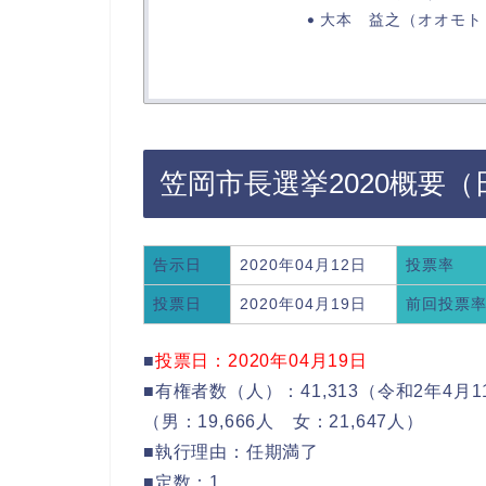
大本 益之（オオモト
笠岡市長選挙2020概要
告示日
2020年04月12日
投票率
投票日
2020年04月19日
前回投票
■
投票日：2020年04月19日
■有権者数（人）：41,313（令和2年4月1
（男：19,666人 女：21,647人）
■執行理由：任期満了
■定数：1