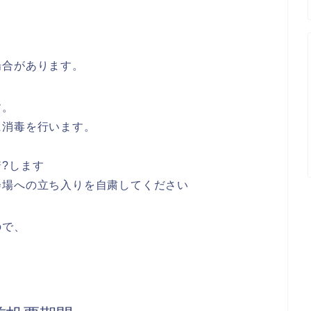
場合があります。
す。
に消毒を行います。
?します
会場への立ち入りを自粛してください
ので、