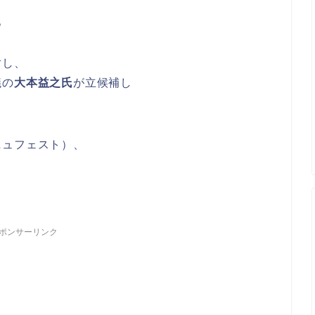
。
対し、
議の
大本益之氏
が立候補し
ニュフェスト）、
！
ポンサーリンク