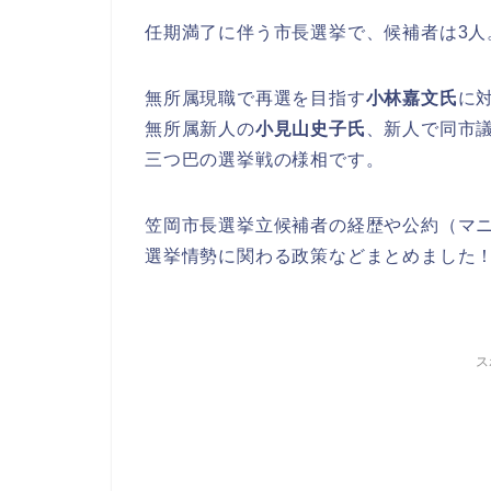
任期満了に伴う市長選挙で、候補者は3人
無所属現職で再選を目指す
小林嘉文氏
に
無所属新人の
小見山史子氏
、新人で同市
三つ巴の選挙戦の様相です。
笠岡市長選挙立候補者の経歴や公約（マ
選挙情勢に関わる政策などまとめました
ス