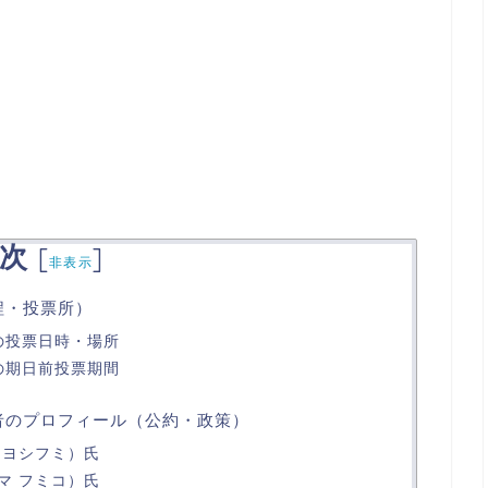
次
[
]
非表示
程・投票所）
の投票日時・場所
の期日前投票期間
補者のプロフィール（公約・政策）
 ヨシフミ）氏
マ フミコ）氏