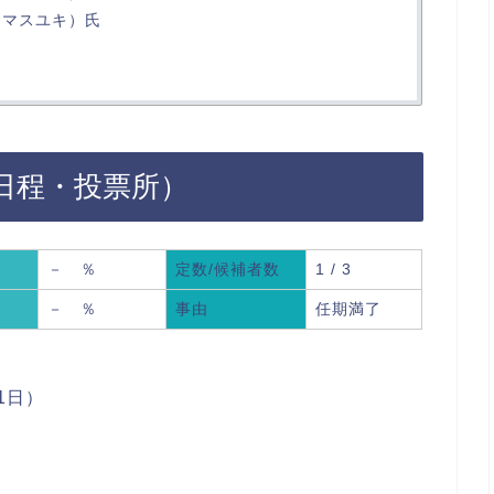
 マスユキ）氏
（日程・投票所）
－ ％
定数/候補者数
1 / 3
率
－ ％
事由
任期満了
1日）