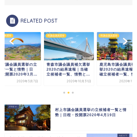
RELATED POST
会議員選挙
市議会議員選挙
市議会議員選挙
陽市議会議員選挙の立
青森市議会議員補欠選挙
鹿児島市議会議員補
補者一覧と情勢｜日
2020の結果速報｜当確
挙2020の結果速報
投開票2020年3月...
立候補者一覧、情勢と...
確立候補者一覧、情勢.
2020年3月7日
2020年10月31日
2020年11
村上市議会議員選挙の立候補者一覧と情
勢｜日程・投開票2020年4月19日