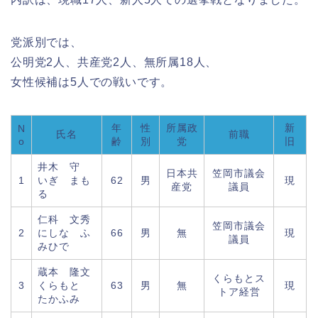
党派別では、
公明党2人、共産党2人、無所属18人、
女性候補は5人での戦いです。
年
性
所属政
新
N
氏名
前職
o
齢
別
党
旧
井木 守
日本共
笠岡市議会
1
いぎ まも
62
男
現
産党
議員
る
仁科 文秀
笠岡市議会
2
にしな ふ
66
男
無
現
議員
みひで
蔵本 隆文
くらもとス
3
くらもと
63
男
無
現
トア経営
たかふみ