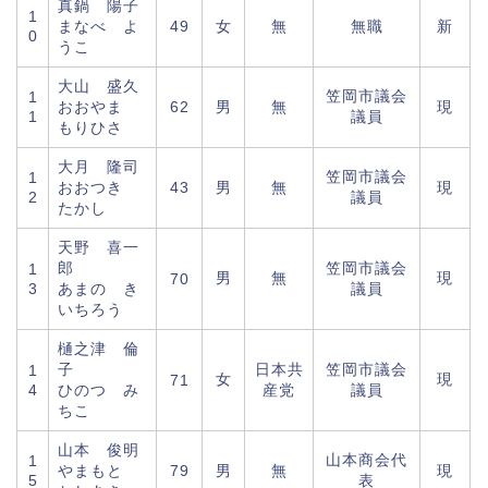
真鍋 陽子
1
まなべ よ
49
女
無
無職
新
0
うこ
大山 盛久
笠岡市議会
1
おおやま
62
男
無
現
1
議員
もりひさ
大月 隆司
笠岡市議会
1
おおつき
43
男
無
現
2
議員
たかし
天野 喜一
郎
笠岡市議会
1
男
無
現
70
3
あまの き
議員
いちろう
樋之津 倫
子
日本共
笠岡市議会
1
女
現
71
4
ひのつ み
産党
議員
ちこ
山本 俊明
山本商会代
1
やまもと
79
男
無
現
5
表