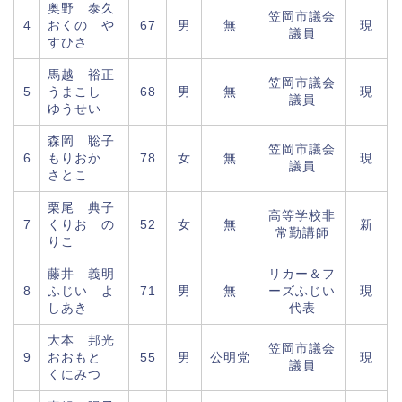
奥野 泰久
笠岡市議会
4
おくの や
67
男
無
現
議員
すひさ
馬越 裕正
笠岡市議会
5
うまこし
68
男
無
現
議員
ゆうせい
森岡 聡子
笠岡市議会
6
もりおか
78
女
無
現
議員
さとこ
栗尾 典子
高等学校非
7
くりお の
52
女
無
新
常勤講師
りこ
藤井 義明
リカー＆フ
8
ふじい よ
71
男
無
ーズふじい
現
しあき
代表
大本 邦光
笠岡市議会
9
おおもと
55
男
公明党
現
議員
くにみつ