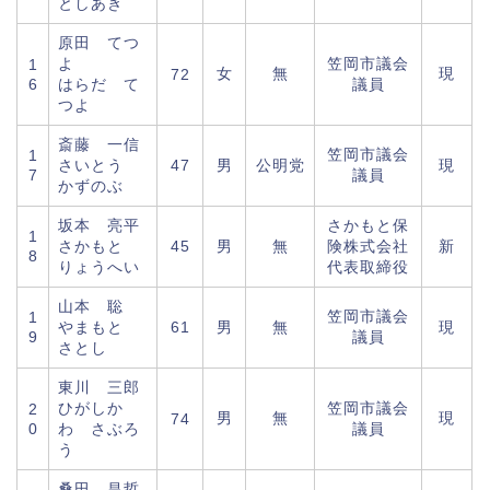
としあき
原田 てつ
よ
笠岡市議会
1
女
無
現
72
6
はらだ て
議員
つよ
斎藤 一信
笠岡市議会
1
さいとう
47
男
公明党
現
7
議員
かずのぶ
坂本 亮平
さかもと保
1
さかもと
45
男
無
険株式会社
新
8
りょうへい
代表取締役
山本 聡
笠岡市議会
1
やまもと
61
男
無
現
9
議員
さとし
東川 三郎
ひがしか
笠岡市議会
2
男
無
現
74
0
わ さぶろ
議員
う
桑田 昌哲