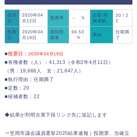
告示
2020年04
定数/候
20 / 2
投票率
－ ％
日
月12日
補者数
2
投票
2020年04
前回投
66.53
任期満
事由
％
日
月19日
票率
了
■
投票日：
2020年04月19日
■有権者数（人）：41,313（令和2年4月11日）
（男：19,666人 女：21,647人）
■執行理由：任期満了
■定数：20
■候補者数：22
◆結果が判明次第下段リンク先に追記します
⇒笠岡市議会議員選挙2020結果速報｜投開票、当確立