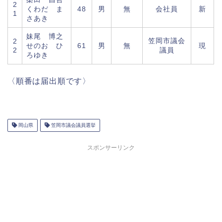
2
くわだ ま
48
男
無
会社員
新
1
さあき
妹尾 博之
笠岡市議会
2
せのお ひ
61
男
無
現
2
議員
ろゆき
〈順番は届出順です〉
岡山県
笠岡市議会議員選挙
スポンサーリンク