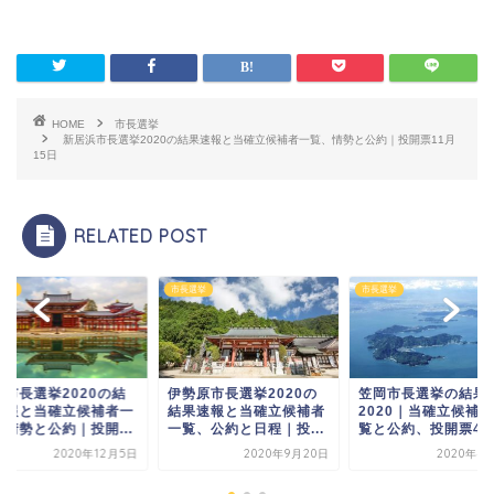
HOME
市長選挙
新居浜市長選挙2020の結果速報と当確立候補者一覧、情勢と公約｜投開票11月
15日
RELATED POST
選挙
市長選挙
市長選挙
治市長選挙2020の結
伊勢原市長選挙2020の
笠岡市長選挙の結果
速報と当確立候補者一
結果速報と当確立候補者
2020｜当確立候補
、情勢と公約｜投開...
一覧、公約と日程｜投...
覧と公約、投開票4月.
2020年12月5日
2020年9月20日
2020年4