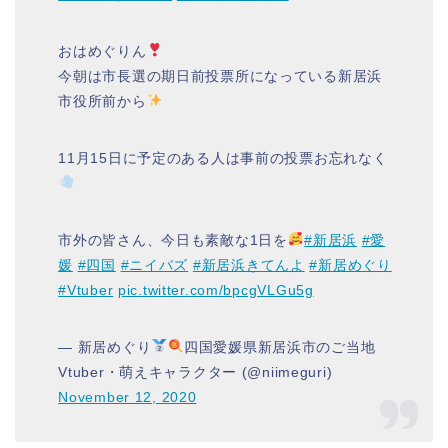
おはめぐりん
今朝は市長選の期日前投票所になっている新居浜
市役所前から
11月15日に予定のある人は事前の投票お忘れなく
市外の皆さん、今日も素敵な1日を
#新居浜
#愛
媛
#四国
#ニイバズ
#新居浜きてんよ
#新居めぐり
#Vtuber
pic.twitter.com/bpcgVLGu5g
— 新居めぐり
四国愛媛県新居浜市のご当地
Vtuber・萌えキャラクター (@niimeguri)
November 12, 2020