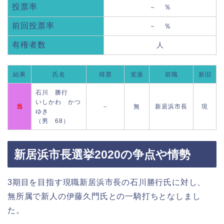
投票率
－ ％
前回投票率
－ ％
有権者数
人
結果
氏名
得票
党派
前職
新旧
石川 勝行
いしかわ かつ
当
－
無
新居浜市長
現
ゆき
（男 68）
新居浜市長選挙2020の争点や情勢
3期目を目指す現職新居浜市長の石川勝行氏に対し、
無所属で新人の伊藤久門氏との一騎打ちとなしまし
た。