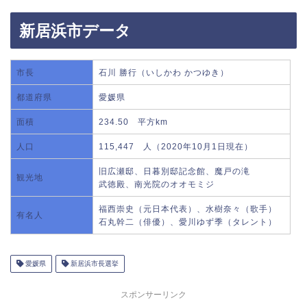
新居浜市データ
市長
石川 勝行（いしかわ かつゆき）
都道府県
愛媛県
面積
234.50 平方km
人口
115,447 人（2020年10月1日現在）
旧広瀬邸、日暮別邸記念館、魔戸の滝
観光地
武徳殿、南光院のオオモミジ
福西崇史（元日本代表）、水樹奈々（歌手）
有名人
石丸幹二（俳優）、愛川ゆず季（タレント）
愛媛県
新居浜市長選挙
スポンサーリンク