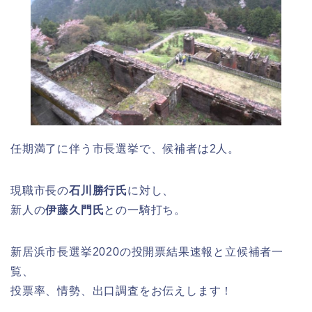
任期満了に伴う市長選挙で、候補者は2人。
現職市長の
石川勝行氏
に対し、
新人の
伊藤久門氏
との一騎打ち。
新居浜市長選挙2020の投開票結果速報と立候補者一
覧、
投票率、情勢、出口調査をお伝えします！