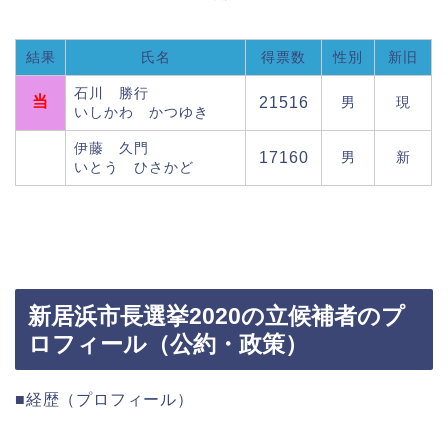
結果
氏名
得票数
性別
新旧
石川 勝行
当
21516
男
現
いしかわ かつゆき
伊藤 久門
17160
男
新
いとう ひさかど
新居浜市長選挙2020の立候補者のプ
ロフィール（公約・政策）
■経歴（プロフィール）