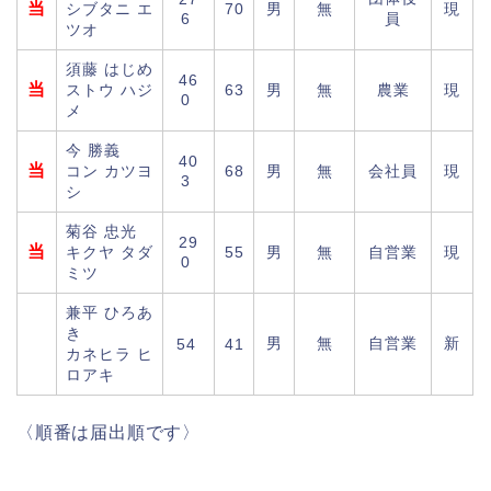
当
シブタニ エ
70
男
無
現
6
員
ツオ
須藤 はじめ
46
当
ストウ ハジ
63
男
無
農業
現
0
メ
今 勝義
40
当
コン カツヨ
68
男
無
会社員
現
3
シ
菊谷 忠光
29
当
キクヤ タダ
55
男
無
自営業
現
0
ミツ
兼平 ひろあ
き
男
無
自営業
新
54
41
カネヒラ ヒ
ロアキ
〈順番は届出順です〉