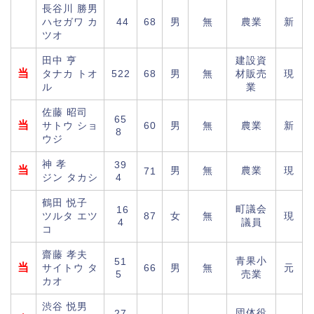
長谷川 勝男
ハセガワ カ
44
68
男
無
農業
新
ツオ
田中 亨
建設資
当
タナカ トオ
522
68
男
無
材販売
現
ル
業
佐藤 昭司
65
当
サトウ ショ
60
男
無
農業
新
8
ウジ
神 孝
39
当
男
無
農業
現
71
ジン タカシ
4
鶴田 悦子
町議会
16
ツルタ エツ
87
女
無
現
4
議員
コ
齋藤 孝夫
青果小
51
当
サイトウ タ
66
男
無
元
5
売業
カオ
渋谷 悦男
団体役
27