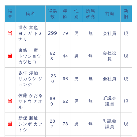
結
得票
年
性
所属
新
氏名
前職
果
数
齢
別
政党
旧
世永 富也
当
299
ヨナガ トミ
79
男
無
会社員
現
ナリ
東條 一彦
会社役
62
当
トウジョウ
44
男
無
現
8
員
カツヒコ
坂牛 淳治
26
サカウシ ジ
66
男
無
会社員
現
0
ュンジ
佐藤 かおる
町議会
89
当
サトウ カオ
62
男
無
現
9
議員
ル
新保 勝敏
町議会
28
当
シンボ カツ
73
男
無
現
2
議員
トシ