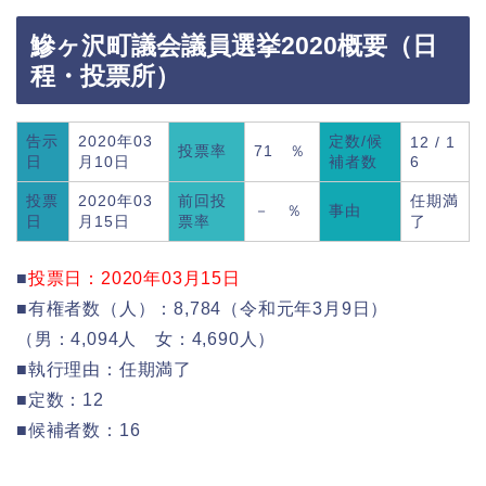
鰺ヶ沢町議会議員選挙2020概要（日
程・投票所）
告示
2020年03
定数/候
12 / 1
投票率
71 ％
日
月10日
補者数
6
投票
2020年03
前回投
任期満
－ ％
事由
日
月15日
票率
了
■
投票日：2020年03月15日
■有権者数（人）：8,784（令和元年3月9日）
（男：4,094人 女：4,690人）
■執行理由：任期満了
■定数：12
■候補者数：16