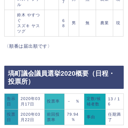
7
ル
鈴木 やすつ
ぐ
6
男
無
農業
現
スズキ ヤス
8
ツグ
〈順番は届出順です〉
塙町議会議員選挙2020概要（日程・
投票所）
告示
2020年03
定数/候
13 / 1
投票率
－ ％
日
月17日
補者数
6
投票
2020年03
前回投
79.94
任期満
事由
％
日
月22日
票率
了