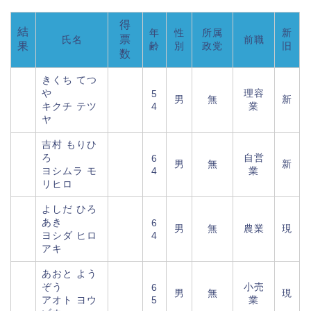
得
結
年
性
所属
新
票
氏名
前職
果
齢
別
政党
旧
数
きくち てつ
や
理容
5
男
無
新
キクチ テツ
4
業
ヤ
吉村 もりひ
ろ
自営
6
男
無
新
ヨシムラ モ
4
業
リヒロ
よしだ ひろ
あき
6
男
無
農業
現
ヨシダ ヒロ
4
アキ
あおと よう
ぞう
小売
6
男
無
現
アオト ヨウ
5
業