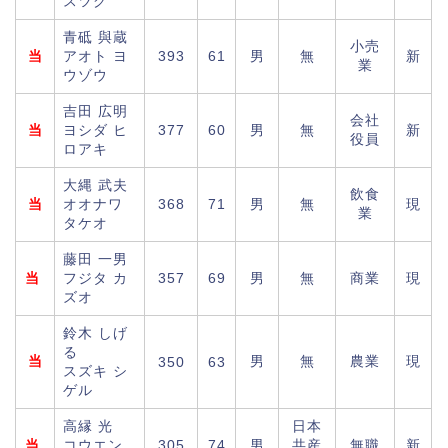
スツグ
青砥 與蔵
小売
当
アオト ヨ
393
61
男
無
新
業
ウゾウ
吉田 広明
会社
当
ヨシダ ヒ
377
60
男
無
新
役員
ロアキ
大縄 武夫
飲食
当
オオナワ
368
71
男
無
現
業
タケオ
藤田 一男
当
フジタ カ
357
69
男
無
商業
現
ズオ
鈴木 しげ
る
当
男
無
農業
現
350
63
スズキ シ
ゲル
高縁 光
日本
当
コウエン
305
74
男
共産
無職
新