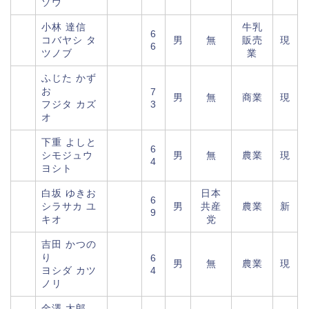
ゾウ
小林 達信
牛乳
6
コバヤシ タ
男
無
販売
現
6
ツノブ
業
ふじた かず
お
7
男
無
商業
現
フジタ カズ
3
オ
下重 よしと
6
シモジュウ
男
無
農業
現
4
ヨシト
白坂 ゆきお
日本
6
シラサカ ユ
男
共産
農業
新
9
キオ
党
吉田 かつの
り
6
男
無
農業
現
ヨシダ カツ
4
ノリ
金澤 太郎