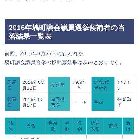
2016年塙町議会議員選挙候補者の当
落結果一覧表
前回、2016年3月27日に行われた
塙町議会議員選挙の投開票結果は次のとおりです。
告示
2016年03
79.94
定数/候
14 / 1
投票率
％
日
月22日
補者数
5
投票
2016年03
前回投
任期満
ー ％
事由
日
月27日
票率
了
結
得票
年
性
所属
新
氏名
前職
果
数
齢
別
政党
旧