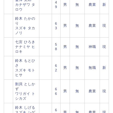
4
カナザワ タ
男
無
農業
新
9
ロウ
鈴木 たかの
り
6
男
無
農業
現
スズキ タカ
3
ノリ
七宮 ひろき
5
ナナミヤ ヒ
男
無
神職
現
8
ロキ
鈴木 もとひ
さ
6
男
無
無職
新
スズキ モト
2
ヒサ
割貝 としか
ず
6
男
無
農業
現
ワリガイ ト
6
シカズ
鈴木 しげる
6
スズキ シゲ
男
無
農業
現