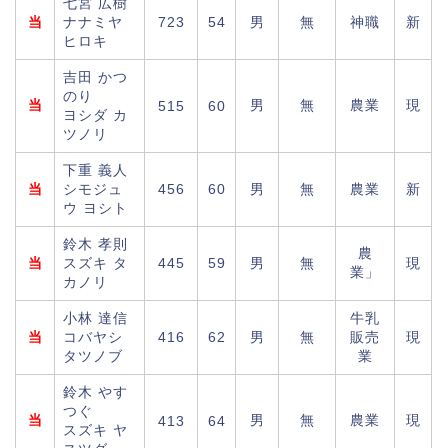
七宮 広樹
当
ナナミヤ
723
54
男
無
神職
新
ヒロキ
吉田 かつ
のり
当
男
無
農業
現
515
60
ヨシダ カ
ツノリ
下重 義人
当
シモジュ
456
60
男
無
農業
新
ウ ヨシト
鈴木 孝則
農
当
スズキ タ
445
59
男
無
現
業」
カノリ
小林 達信
牛乳
当
コバヤシ
416
62
男
無
販売
現
タツノブ
業
鈴木 やす
つぐ
当
男
無
農業
現
413
64
スズキ ヤ