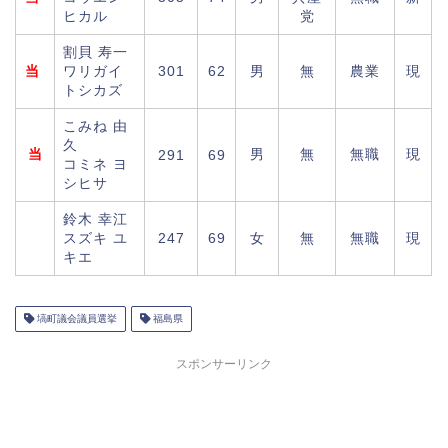
ヒカル
党
割貝 寿一
当
ワリガイ
301
62
男
無
農業
現
トシカズ
こみね 由
久
当
男
無
無職
現
291
69
コミネ ヨ
シヒサ
鈴木 幸江
スズキ ユ
247
69
女
無
無職
現
キエ
塙町議会議員選挙
福島県
スポンサーリンク