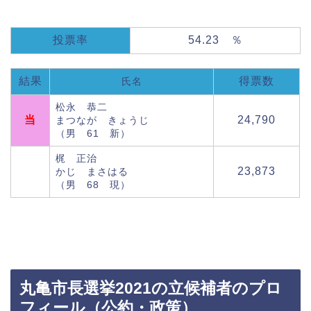
投票率
54.23 ％
結果
得票数
氏名
松永 恭二
当
24,790
まつなが きょうじ
（男 61 新）
梶 正治
23,873
かじ まさはる
（男 68 現）
丸亀市長選挙2021の立候補者のプロ
フィール（公約・政策）