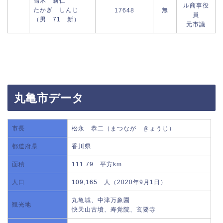
高木 新仁
ル商事役
たかぎ しんじ
無
17648
員
（男 71 新）
元市議
丸亀市データ
市長
松永 恭二（まつなが きょうじ）
都道府県
香川県
面積
111.79 平方km
人口
109,165 人（2020年9月1日）
丸亀城、中津万象園
観光地
快天山古墳、寿覚院、玄要寺