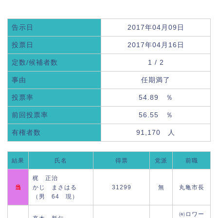
告示日
2017年04月09日
投票日
2017年04月16日
定数/候補者数
1 / 2
事由
任期満了
投票率
54.89 ％
前回投票率
56.55 ％
有権者数
91,170 人
結果
氏名
得票
党派
前職
梶 正治
当
かじ まさはる
31299
無
丸亀市長
（男 64 現）
㈲ロワー