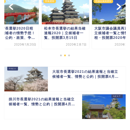
選挙
市議会議員選挙
市長選挙
本市長選挙の結果当確
大阪市議会議員再選挙の
前橋市長選挙2020
報2020｜立候補者一
立候補者一覧と情勢｜日
と立候補者の情勢予
、投開票3月15日
程・投開票2020年3...
経歴と公約・政策、争.
2020年2月7日
2020年3月12日
2020年1
大垣市長選挙2021の結果速報と当確立
候補者一覧、情勢と公約｜投開票4月...
掛川市長選挙2021の結果速報と当確立
候補者一覧、情勢と公約｜投開票4月...