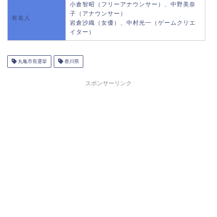
小倉智昭（フリーアナウンサー）、中野美奈
子（アナウンサー）
有名人
岩倉沙織（女優）、中村光一（ゲームクリエ
イター）
丸亀市長選挙
香川県
スポンサーリンク