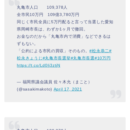
丸亀市人口 109,378人
全市民10万円 109億3,780万円
同じく市民全員に5万円配ると言って当選した愛知
県岡崎市長は、わずか1ヶ月で撤回。
お金なのだから「丸亀市内で消費」などできるは
ずもない。
「公約による市民の買収」そのもの。
#松永恭二
#
松永きょうじ
#丸亀市長選挙
#丸亀市長選
#10万円
https://t.co/Ld0Ij3ztjN
— 福岡県議会議員 佐々木允（まこと）
(@sasakimakoto)
April 17, 2021