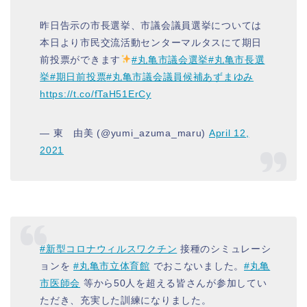
昨日告示の市長選挙、市議会議員選挙については
本日より市民交流活動センターマルタスにて期日
前投票ができます
#丸亀市議会選挙
#丸亀市長選
挙
#期日前投票
#丸亀市議会議員候補あずまゆみ
https://t.co/fTaH51ErCy
— 東 由美 (@yumi_azuma_maru)
April 12,
2021
#新型コロナウィルスワクチン
接種のシミュレーシ
ョンを
#丸亀市立体育館
でおこないました。
#丸亀
市医師会
等から50人を超える皆さんが参加してい
ただき、充実した訓練になりました。