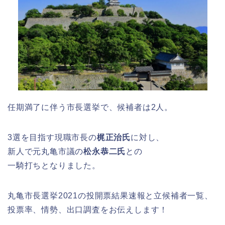
任期満了に伴う市長選挙で、候補者は2人。
3選を目指す現職市長の
梶正治氏
に対し、
新人で元丸亀市議の
松永恭二氏
との
一騎打ちとなりました。
丸亀市長選挙2021の投開票結果速報と立候補者一覧、
投票率、情勢、出口調査をお伝えします！