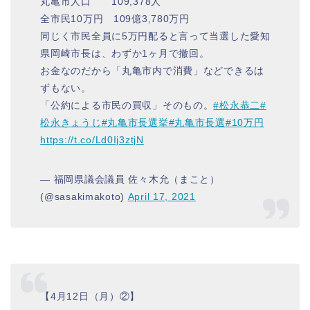
丸亀市人口 109,378人
全市民10万円 109億3,780万円
同じく市民全員に5万円配ると言って当選した愛知
県岡崎市長は、わずか1ヶ月で撤回。
お金なのだから「丸亀市内で消費」などできるは
ずもない。
「公約による市民の買収」そのもの。
#松永恭二
#
松永きょうじ
#丸亀市長選挙
#丸亀市長選
#10万円
https://t.co/Ld0Ij3ztjN
— 福岡県議会議員 佐々木允（まこと）
(@sasakimakoto)
April 17, 2021
【4月12日（月）②】