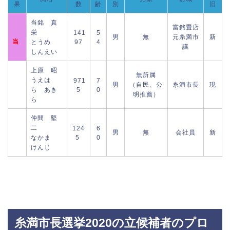
果
数
齢
別
旧
当銘 真
當銘畳店
栄
141
5
男
無
元糸満市
新
当
とうめ
97
4
議
しんえい
上原 昭
無所属
うえは
971
7
男
（自民、公
糸満市長
現
ら あき
5
0
明推薦）
ら
仲間 堅
二
124
6
男
無
会社員
新
なかま
5
0
けんじ
糸満市長選挙2020の立候補者のプロ