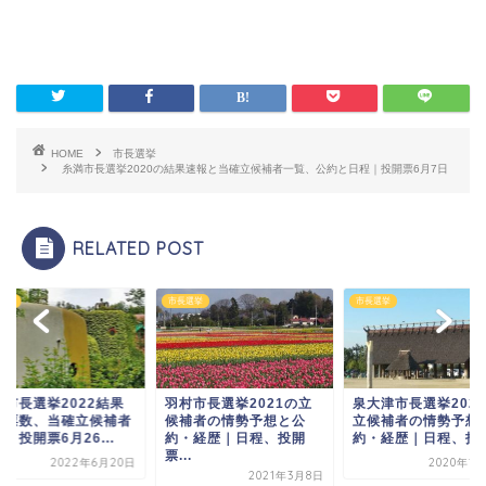
HOME
市長選挙
糸満市長選挙2020の結果速報と当確立候補者一覧、公約と日程｜投開票6月7日
RELATED POST
選挙
市長選挙
市長選挙
布市長選挙2022結果
羽村市長選挙2021の立
泉大津市長選挙202
得票数、当確立候補者
候補者の情勢予想と公
立候補者の情勢予想
｜投開票6月26...
約・経歴｜日程、投開
約・経歴｜日程、投開.
票...
2022年6月20日
2020年1
2021年3月8日