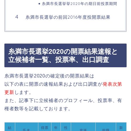
糸満市長選挙挙2020年の期日前投票期間
糸満市長選挙の前回2016年度投開票結果
糸満市長選挙2020の開票結果速報と
立候補者一覧、投票率、出口調査
糸満市長選挙2020の確定後の開票結果は
以下の表に開票の速報結果および出口調査が
発表次第
更新
します。
また、記事下に立候補者のプロフィール、投票率、有
権者数等を記載しております。
結
得票
年
性
新
氏名
党派
前職