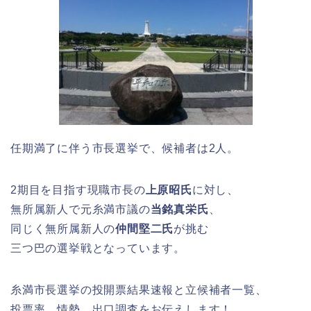
任期満了に伴う市長選挙で、候補者は2人。
2期目を目指す現職市長の
上原昭氏
に対し、
無所属新人で元糸満市議の
当銘真栄氏
、
同じく無所属新人の
仲間堅二氏
が挑む
三つ巴の選挙戦となっています。
糸満市長選挙の投開票結果速報と立候補者一覧、
投票率、情勢、出口調査をお伝えします！