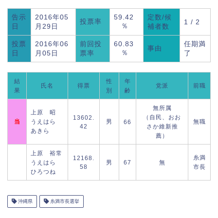
告示
2016年05
59.42
定数/候
投票率
1 / 2
％
日
月29日
補者数
投票
2016年06
前回投
60.83
任期満
事由
％
日
月05日
票率
了
結
性
年
氏名
得票
党派
前職
果
別
齢
無所属
上原 昭
（自民、おお
13602.
当
うえはら
男
無職
66
42
さか維新推
あきら
薦）
上原 裕常
糸満
12168.
うえはら
男
67
無
58
市長
ひろつね
沖縄県
糸満市長選挙