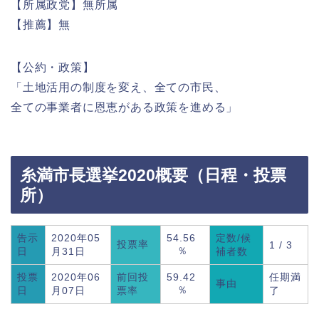
【所属政党】無所属
【推薦】無
【公約・政策】
「土地活用の制度を変え、全ての市民、
全ての事業者に恩恵がある政策を進める」
糸満市長選挙2020概要（日程・投票
所）
告示
2020年05
54.56
定数/候
投票率
1 / 3
％
日
月31日
補者数
投票
2020年06
前回投
59.42
任期満
事由
％
日
月07日
票率
了