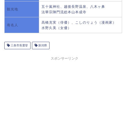
五十嵐神社、越後長野温泉、八木ヶ鼻
観光地
法華宗陣門流総本山本成寺
高橋克実（俳優）、こしのりょう（漫画家）
有名人
水野久美（女優）
三条市長選挙
新潟県
スポンサーリンク