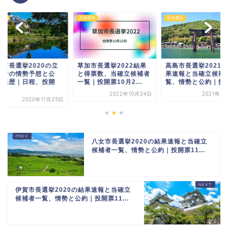
選挙
市長選挙
市長選挙
名市長選挙2020の立
草加市長選挙2022結果
高島市長選挙2021
補者の情勢予想と公
と得票数、当確立候補者
果速報と当確立候補
・経歴｜日程、投開
一覧｜投開票10月2...
覧、情勢と公約｜投開.
.
2022年10月24日
2021年1
2020年11月25日
八女市長選挙2020の結果速報と当確立
候補者一覧、情勢と公約｜投開票11...
伊賀市長選挙2020の結果速報と当確立
候補者一覧、情勢と公約｜投開票11...