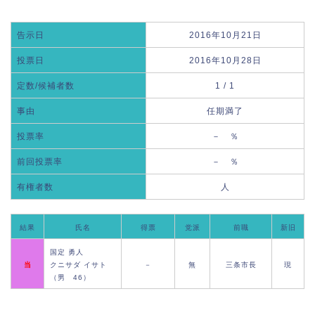
告示日
2016年10月21日
投票日
2016年10月28日
定数/候補者数
1 / 1
事由
任期満了
投票率
－ ％
前回投票率
－ ％
有権者数
人
結果
氏名
得票
党派
前職
新旧
国定 勇人
当
クニサダ イサト
－
無
三条市長
現
（男 46）