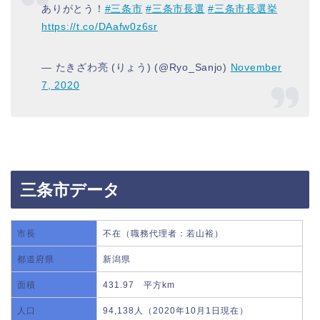
ありがとう！
#三条市
#三条市長選
#三条市長選挙
https://t.co/DAafw0z6sr
— たきざわ亮 (りょう) (@Ryo_Sanjo)
November
7, 2020
三条市データ
市長
不在（職務代理者：若山裕）
都道府県
新潟県
面積
431.97 平方km
人口
94,138人（2020年10月1日現在）