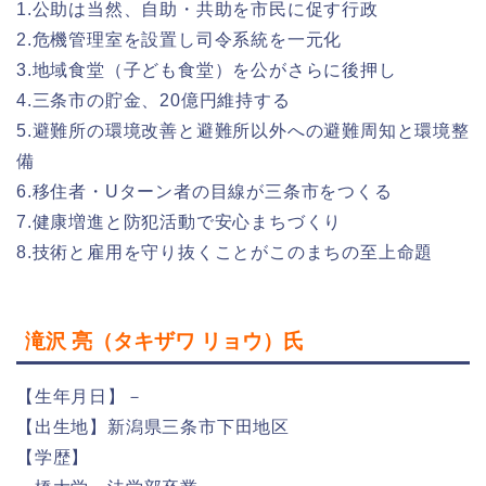
1.公助は当然、自助・共助を市民に促す行政
2.危機管理室を設置し司令系統を一元化
3.地域食堂（子ども食堂）を公がさらに後押し
4.三条市の貯金、20億円維持する
5.避難所の環境改善と避難所以外への避難周知と環境整
備
6.移住者・Uターン者の目線が三条市をつくる
7.健康増進と防犯活動で安心まちづくり
8.技術と雇用を守り抜くことがこのまちの至上命題
滝沢 亮（タキザワ リョウ）氏
【生年月日】－
【出生地】新潟県三条市下田地区
【学歴】