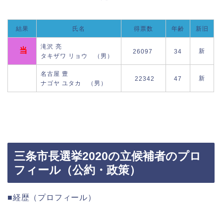
結果
氏名
得票数
年齢
新旧
滝沢 亮
当
新
26097
34
タキザワ リョウ （男）
名古屋 豊
新
22342
47
ナゴヤ ユタカ （男）
三条市長選挙2020の立候補者のプロ
フィール（公約・政策）
■経歴（プロフィール）