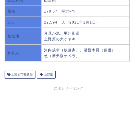
都道府県
山梨県
面積
170.57 平方km
人口
22,594 人（2021年1月1日）
月見が池、甲州街道
観光地
上野原の大ケヤキ
河内成幸（版画家）、溝呂木賢（俳優）
有名人
悠（摩天楼オペラ）
上野原市長選挙
山梨県
スポンサーリンク