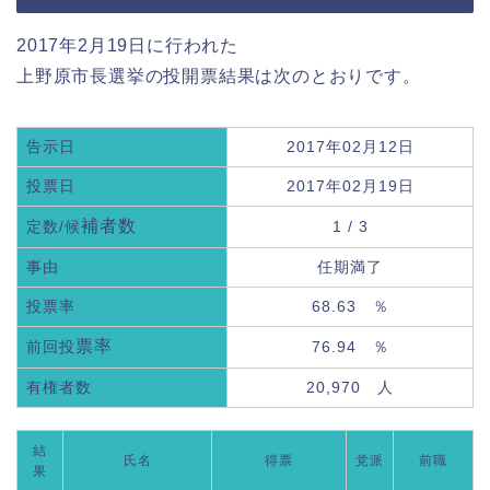
2017年2月19日に行われた
上野原市長選挙の投開票結果は次のとおりです。
告示日
2017年02月12日
投票日
2017年02月19日
補者数
定数/候
1 / 3
事由
任期満了
投票率
68.63 ％
票率
前回投
76.94 ％
有権者数
20,970 人
結
氏名
得票
党派
前職
果