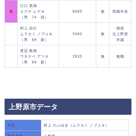
江口 英雄
当
エグチ ヒデオ
6065
無
現職市長
（男 74 現）
村上 信行
僧侶
ムラカミ ノブユキ
5493
無
元上野原
（男 68 新）
市議
渡辺 敦雄
ワタナベ アツオ
2635
無
無職
（男 69 新）
上野原市データ
市長
村上 のぶゆき（ムラカミ ノブユキ）