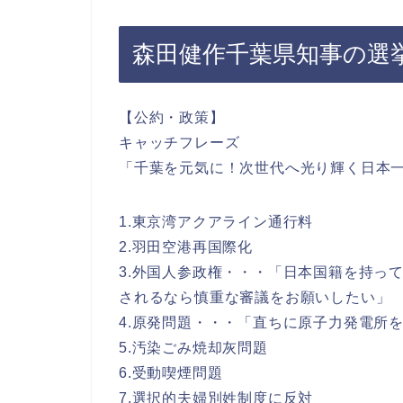
森田健作千葉県知事の選
【公約・政策】
キャッチフレーズ
「千葉を元気に！次世代へ光り輝く日本
1.東京湾アクアライン通行料
2.羽田空港再国際化
3.外国人参政権・・・「日本国籍を持っ
されるなら慎重な審議をお願いしたい」
4.原発問題・・・「直ちに原子力発電所
5.汚染ごみ焼却灰問題
6.受動喫煙問題
7.選択的夫婦別姓制度に反対