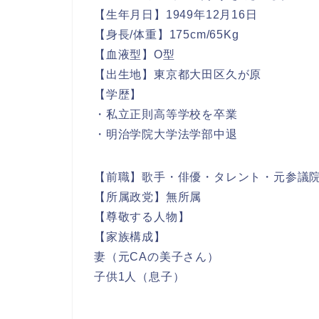
【生年月日】1949年12月16日
【身長/体重】175cm/65Kg
【血液型】O型
【出生地】東京都大田区久が原
【学歴】
・私立正則高等学校を卒業
・明治学院大学法学部中退
【前職】歌手・俳優・タレント・元参議
【所属政党】無所属
【尊敬する人物】
【家族構成】
妻（元CAの美子さん）
子供1人（息子）