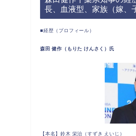
長、血液型、家族（嫁、
■経歴（プロフィール）
森田 健作（もりた けんさく）氏
【本名】鈴木 栄治（すずき えいじ）