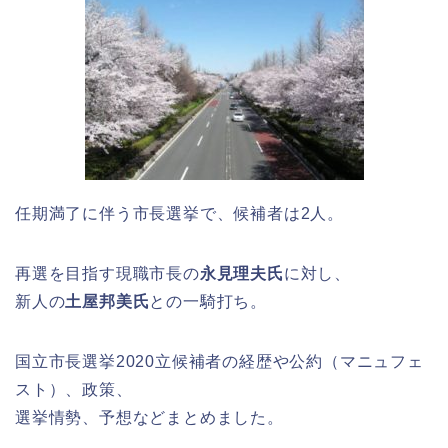
任期満了に伴う市長選挙で、候補者は2人。
再選を目指す現職市長の
永見理夫氏
に対し、
新人の
土屋邦美氏
との一騎打ち。
国立市長選挙2020立候補者の経歴や公約（マニュフェ
スト）、政策、
選挙情勢、予想などまとめました。