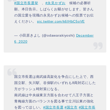
#国立市長選挙
、
#永見かずお
候補の必勝祈
願。本日告示。しばらくお騒がせします。皆さん
の国立愛を現職の永見かずお候補への投票でお伝
えください。
pic.twitter.com/k6IHbC5oVE
— 小田原きよし (@odawarakiyoshi)
December
6, 2020
国立市長選は南武線高架化を争点にした上で、西
国立駅、矢川駅、谷保駅のいずれも8両対応にした
方がラッシュ時対策になる。
南武線は中央線東京方面を合わせて八王子方面と
青梅線方面のバランスを図る事で立川以東の強化
を図ってほしい。
#国立市長選
#国立市
#国立市長