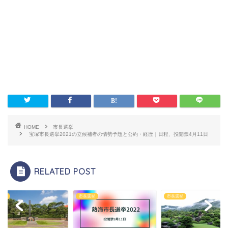
HOME
市長選挙
宝塚市長選挙2021の立候補者の情勢予想と公約・経歴｜日程、投開票4月11日
RELATED POST
選挙
市長選挙
市長選挙