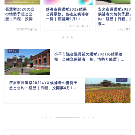
海市長選挙2022結果
安来市長選挙2020の立
摂津市長選挙2020
得票数、当確立候補者
候補者の情勢予想と公
候補者の情勢予想と
｜投開票9月11...
約・経歴｜日程、投開
約・経歴｜日程、投
票...
票...
2022年9月7日
2020年10月17日
2020年9
小平市議会議員補欠選挙2021の結果速
報｜当確立候補者一覧、情勢と経歴｜...
庄原市長選挙2021の立候補者の情勢予
想と公約・経歴｜日程、投開票4月1...