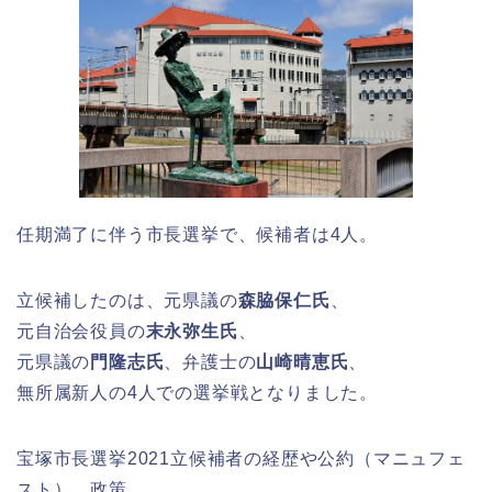
任期満了に伴う市長選挙で、候補者は4人。
立候補したのは、元県議の
森脇保仁氏
、
元自治会役員の
末永弥生氏
、
元県議の
門隆志氏
、弁護士の
山崎晴恵氏
、
無所属新人の4人での選挙戦となりました。
宝塚市長選挙2021立候補者の経歴や公約（マニュフェ
スト）、政策