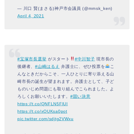
— 川口 賢(まさる)神戸市会議員 (@mmsk_ken)
April 4, 2021
#宝塚市長選挙
がスタート
#中川智子
現市長の
後継者、
#山崎はるえ
弁護士に、ぜひ投票を
こ
んなときだからこそ、一人ひとりに寄り添える山
崎市長の誕生が望まれます。弁護士として、子ど
ものいじめ問題にも取り組んでこられました。よ
ろしくお願いいたします。
#固い決意
https://t.co/QNFLN5FlUI
https://t.co/xOUKsa0pot
pic.twitter.com/sdjtg2VWxu