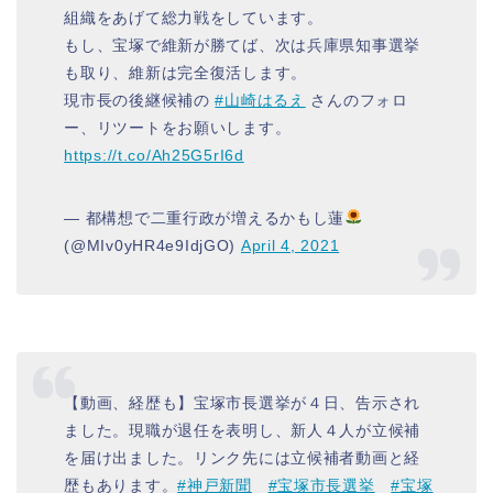
組織をあげて総力戦をしています。
もし、宝塚で維新が勝てば、次は兵庫県知事選挙
も取り、維新は完全復活します。
現市長の後継候補の
#山崎はるえ
さんのフォロ
ー、リツートをお願いします。
https://t.co/Ah25G5rI6d
— 都構想で二重行政が増えるかもし蓮
(@MIv0yHR4e9IdjGO)
April 4, 2021
【動画、経歴も】宝塚市長選挙が４日、告示され
ました。現職が退任を表明し、新人４人が立候補
を届け出ました。リンク先には立候補者動画と経
歴もあります。
#神戸新聞
#宝塚市長選挙
#宝塚