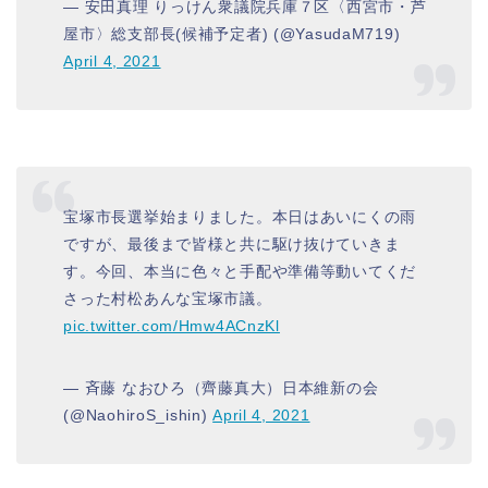
— 安田真理 りっけん衆議院兵庫７区〈西宮市・芦
屋市〉総支部長(候補予定者) (@YasudaM719)
April 4, 2021
宝塚市長選挙始まりました。本日はあいにくの雨
ですが、最後まで皆様と共に駆け抜けていきま
す。今回、本当に色々と手配や準備等動いてくだ
さった村松あんな宝塚市議。
pic.twitter.com/Hmw4ACnzKl
— 斉藤 なおひろ（齊藤真大）日本維新の会
(@NaohiroS_ishin)
April 4, 2021