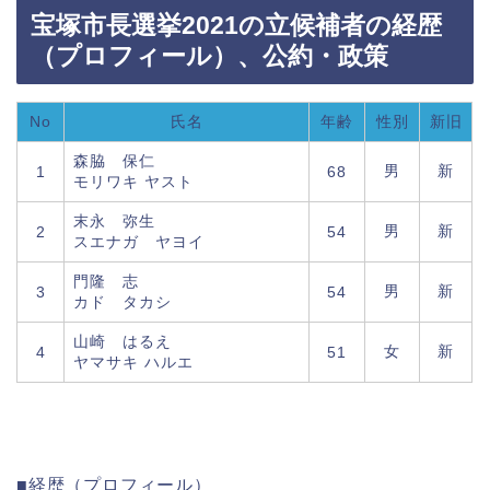
宝塚市長選挙2021の立候補者の経歴
（プロフィール）、公約・政策
No
氏名
年齢
性別
新旧
森脇 保仁
男
新
1
68
モリワキ ヤスト
末永 弥生
男
新
2
54
スエナガ ヤヨイ
門隆 志
男
新
3
54
カド タカシ
山崎 はるえ
女
新
4
51
ヤマサキ ハルエ
■経歴（プロフィール）