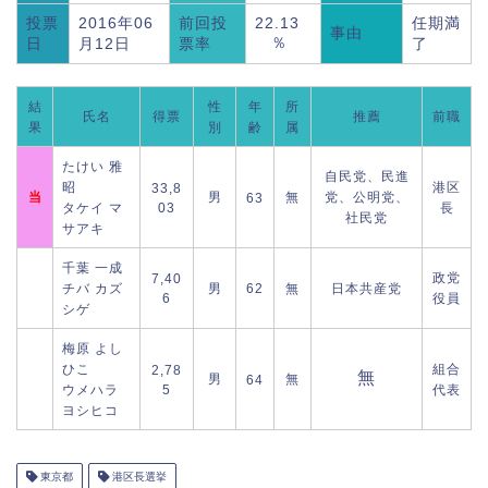
投票
2016年06
前回投
22.13
任期満
事由
％
日
月12日
票率
了
結
性
年
所
氏名
得票
推薦
前職
果
別
齢
属
たけい 雅
自民党、民進
昭
港区
33,8
当
男
無
党、公明党、
63
タケイ マ
03
長
社民党
サアキ
千葉 一成
政党
7,40
チバ カズ
男
62
無
日本共産党
6
役員
シゲ
梅原 よし
ひこ
組合
2,78
無
男
無
64
ウメハラ
5
代表
ヨシヒコ
東京都
港区長選挙