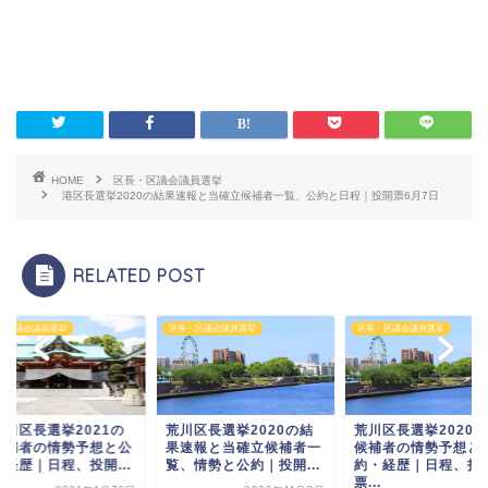
HOME
区長・区議会議員選挙
港区長選挙2020の結果速報と当確立候補者一覧、公約と日程｜投開票6月7日
RELATED POST
・区議会議員選挙
区長・区議会議員選挙
区長・区議会議員選挙
代田区長選挙2021の
荒川区長選挙2020の結
荒川区長選挙2020
候補者の情勢予想と公
果速報と当確立候補者一
候補者の情勢予想と
・経歴｜日程、投開...
覧、情勢と公約｜投開...
約・経歴｜日程、投
票...