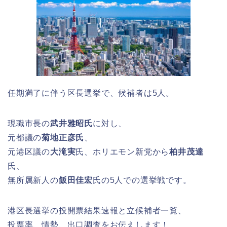
任期満了に伴う区長選挙で、候補者は5人。
現職市長の
武井雅昭氏
に対し、
元都議の
菊地正彦氏
、
元港区議の
大滝実
氏、ホリエモン新党から
柏井茂達
氏、
無所属新人の
飯田佳宏
氏の5人での選挙戦です。
港区長選挙の投開票結果速報と立候補者一覧、
投票率、情勢、出口調査をお伝えします！