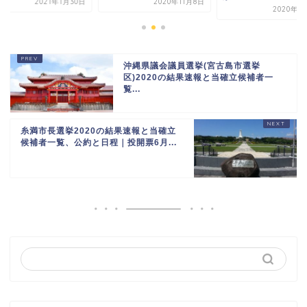
2021年1月30日
2020年11月8日
2020年1
沖縄県議会議員選挙(宮古島市選挙
区)2020の結果速報と当確立候補者一
覧...
糸満市長選挙2020の結果速報と当確立
候補者一覧、公約と日程｜投開票6月...