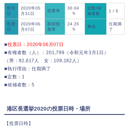
告示
2020年05
30.04
定数/候
投票率
1 / 5
％
日
月31日
補者数
投票
2020年06
前回投
24.25
任期満
事由
％
日
月07日
票率
了
■
投票日：
2020年06月07日
■有権者数（人）：201,799（令和元年3月1日）
（男：92,617人 女：109,182人）
■執行理由：任期満了
■定数：1
■候補者数：5
港区長選挙2020の投票日時・場所
【投票日時】