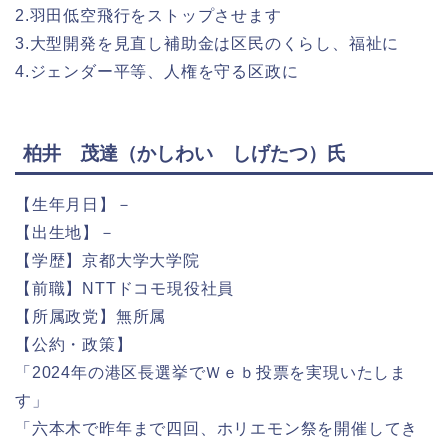
2.羽田低空飛行をストップさせます
3.大型開発を見直し補助金は区民のくらし、福祉に
4.ジェンダー平等、人権を守る区政に
柏井 茂達（かしわい しげたつ）氏
【生年月日】－
【出生地】－
【学歴】京都大学大学院
【前職】NTTドコモ現役社員
【所属政党】無所属
【公約・政策】
「2024年の港区長選挙でＷｅｂ投票を実現いたしま
す」
「六本木で昨年まで四回、ホリエモン祭を開催してき