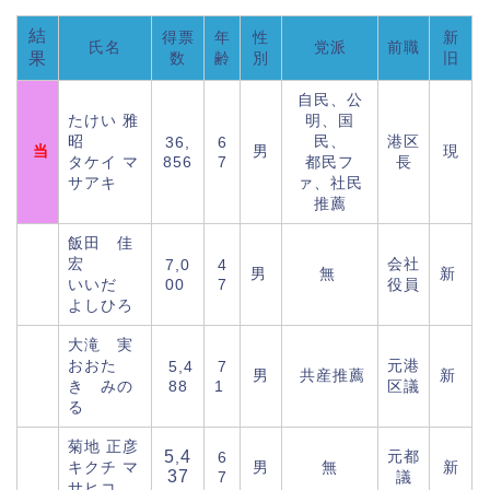
結
得票
年
性
新
氏名
党派
前職
果
数
齢
別
旧
自民、公
たけい 雅
明、国
昭
民、
港区
36,
6
当
男
現
タケイ マ
856
7
都民フ
長
サアキ
ァ、社民
推薦
飯田 佳
宏
会社
7,0
4
男
無
新
いいだ
00
7
役員
よしひろ
大滝 実
おおた
元港
5,4
7
男
共産推薦
新
き みの
88
1
区議
る
菊地 正彦
5
4
元都
,
6
キクチ マ
男
無
新
37
7
議
サヒコ